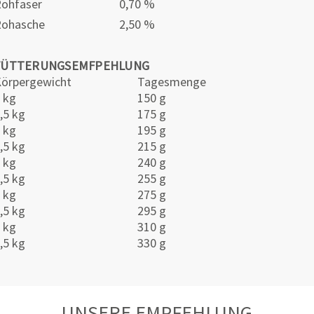
ohfaser
0,70 %
Rohasche
2,50 %
FÜTTERUNGSEMFPEHLUNG
örpergewicht
Tagesmenge
 kg
150 g
,5 kg
175 g
 kg
195 g
,5 kg
215 g
 kg
240 g
,5 kg
255 g
 kg
275 g
,5 kg
295 g
 kg
310 g
,5 kg
330 g
UNSERE EMPFEHLUNG