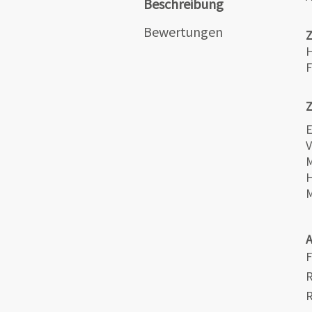
Beschreibung
Bewertungen
H
F
Z
E
V
M
H
M
F
R
R