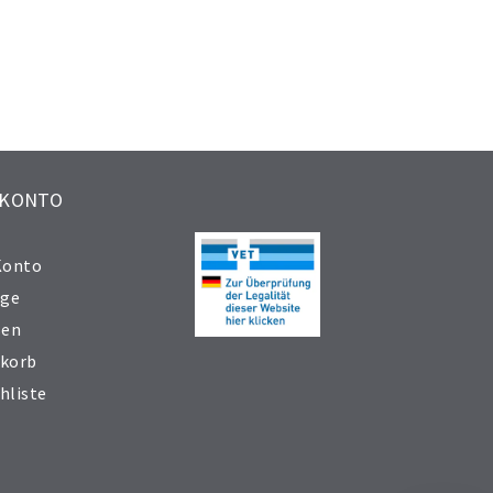
 KONTO
Konto
äge
sen
korb
hliste