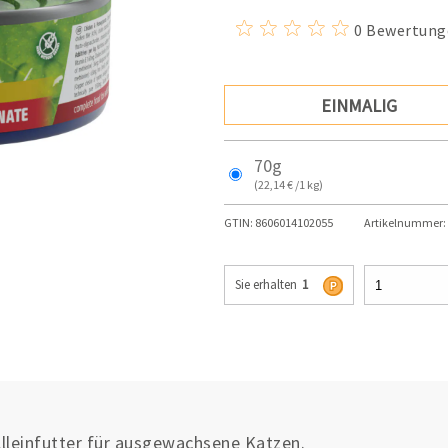
0 Bewertung
EINMALIG
70g
(22,14 € /1 kg)
GTIN:
8606014102055
Artikelnummer:
Sie erhalten
1
lleinfutter für ausgewachsene Katzen.