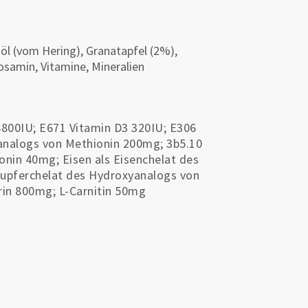
öl (vom Hering), Granatapfel (2%),
kosamin, Vitamine, Mineralien
4800IU; E671 Vitamin D3 320IU; E306
yanalogs von Methionin 200mg; 3b5.10
nin 40mg; Eisen als Eisenchelat des
Kupferchelat des Hydroxyanalogs von
in 800mg; L-Carnitin 50mg