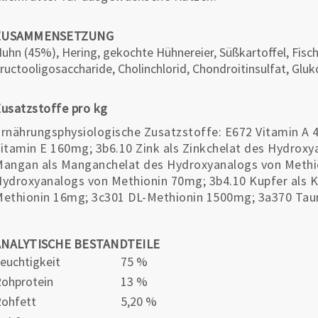
ZUSAMMENSETZUNG
uhn (45%), Hering, gekochte Hühnereier, Süßkartoffel, Fisch
ructooligosaccharide, Cholinchlorid, Chondroitinsulfat, Glu
usatzstoffe pro kg
rnährungsphysiologische Zusatzstoffe: E672 Vitamin A 
itamin E 160mg; 3b6.10 Zink als Zinkchelat des Hydrox
angan als Manganchelat des Hydroxyanalogs von Methio
ydroxyanalogs von Methionin 70mg; 3b4.10 Kupfer als 
ethionin 16mg; 3c301 DL-Methionin 1500mg; 3a370 Taur
ANALYTISCHE BESTANDTEILE
euchtigkeit
75 %
ohprotein
13 %
ohfett
5,20 %