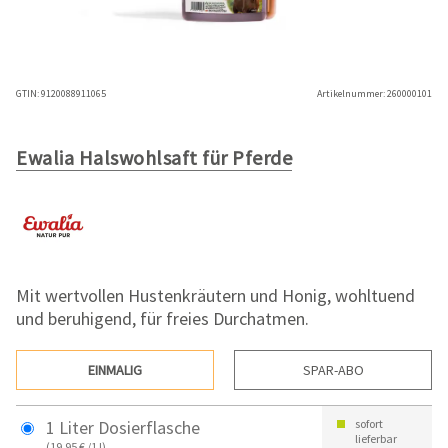
GTIN:
9120088911065
Artikelnummer:
260000101
Ewalia Halswohlsaft für Pferde
Mit wertvollen Hustenkräutern und Honig, wohltuend
und beruhigend, für freies Durchatmen.
EINMALIG
SPAR-ABO
1 Liter Dosierflasche
sofort
lieferbar
(19,95 € /1 l)