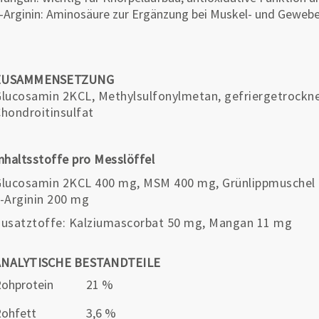
-Arginin: Aminosäure zur Ergänzung bei Muskel- und Geweb
ZUSAMMENSETZUNG
lucosamin 2KCL, Methylsulfonylmetan, gefriergetrockne
hondroitinsulfat
nhaltsstoffe pro Messlöffel
lucosamin 2KCL 400 mg, MSM 400 mg, Grünlippmuschel 
-Arginin 200 mg
usatztoffe: Kalziumascorbat 50 mg, Mangan 11 mg
ANALYTISCHE BESTANDTEILE
ohprotein
21 %
ohfett
3,6 %