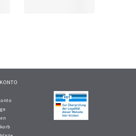
 KONTO
Konto
äge
sen
korb
hliste