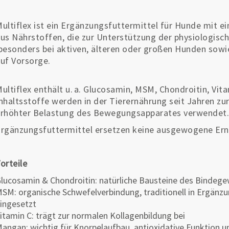
ultiflex ist ein Ergänzungsfuttermittel für Hunde mit 
us Nährstoffen, die zur Unterstützung der physiologisc
esonders bei aktiven, älteren oder großen Hunden sowi
uf Vorsorge.
ultiflex enthält u. a. Glucosamin, MSM, Chondroitin, Vit
nhaltsstoffe werden in der Tierernährung seit Jahren zu
rhöhter Belastung des Bewegungsapparates verwendet
rgänzungsfuttermittel ersetzen keine ausgewogene Ernä
orteile
lucosamin & Chondroitin: natürliche Bausteine des Bindeg
SM: organische Schwefelverbindung, traditionell in Ergänz
ingesetzt
itamin C: trägt zur normalen Kollagenbildung bei
angan: wichtig für Knorpelaufbau, antioxidative Funktion 