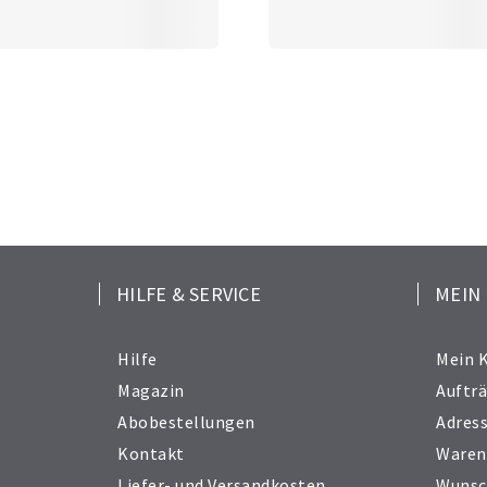
HILFE & SERVICE
MEIN
Hilfe
Mein 
Magazin
Auftr
Abobestellungen
Adres
Kontakt
Waren
Liefer- und Versandkosten
Wunsc