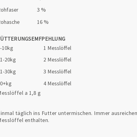
ohfaser
3 %
Rohasche
16 %
FÜTTERUNGSEMFPEHLUNG
0-10kg
1 Messlöffel
1-20kg
2 Messlöffel
1-30kg
3 Messlöffel
30+kg
4 Messlöffel
esslöffel a 1,8 g
inmal täglich ins Futter untermischen. Immer ausreichen
esslöffel enthalten.