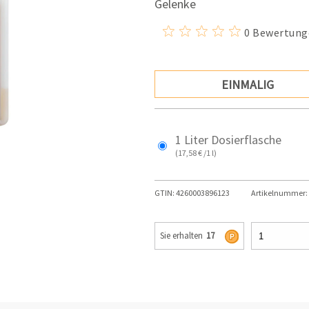
Gelenke
0 Bewertung
EINMALIG
1 Liter Dosierflasche
(17,58 € /1 l)
GTIN:
4260003896123
Artikelnummer:
Sie erhalten
17