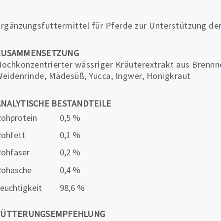
rgänzungsfuttermittel für Pferde zur Unterstützung der
ZUSAMMENSETZUNG
ochkonzentrierter wässriger Kräuterextrakt aus Brennne
eidenrinde, Mädesüß, Yucca, Ingwer, Honigkraut
ANALYTISCHE BESTANDTEILE
ohprotein
0,5 %
ohfett
0,1 %
ohfaser
0,2 %
Rohasche
0,4 %
euchtigkeit
98,6 %
FÜTTERUNGSEMPFEHLUNG