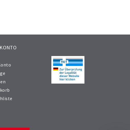
 KONTO
Konto
äge
sen
korb
hliste