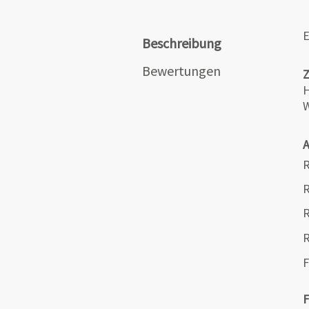
E
Beschreibung
Bewertungen
H
W
R
R
R
F