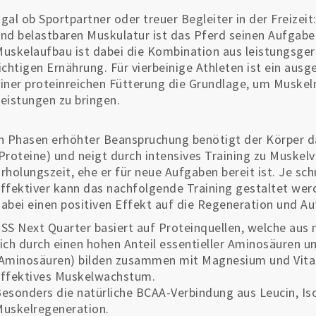
gal ob Sportpartner oder treuer Begleiter in der Freizeit
nd belastbaren Muskulatur ist das Pferd seinen Aufgabe
uskelaufbau ist dabei die Kombination aus leistungsge
ichtigen Ernährung. Für vierbeinige Athleten ist ein au
iner proteinreichen Fütterung die Grundlage, um Muskel
eistungen zu bringen.
n Phasen erhöhter Beanspruchung benötigt der Körper d
Proteine) und neigt durch intensives Training zu Muske
rholungszeit, ehe er für neue Aufgaben bereit ist. Je sch
ffektiver kann das nachfolgende Training gestaltet we
abei einen positiven Effekt auf die Regeneration und 
SS Next Quarter basiert auf Proteinquellen, welche aus
ich durch einen hohen Anteil essentieller Aminosäuren u
Aminosäuren) bilden zusammen mit Magnesium und Vitam
ffektives Muskelwachstum.
esonders die natürliche BCAA-Verbindung aus Leucin, Isol
uskelregeneration.