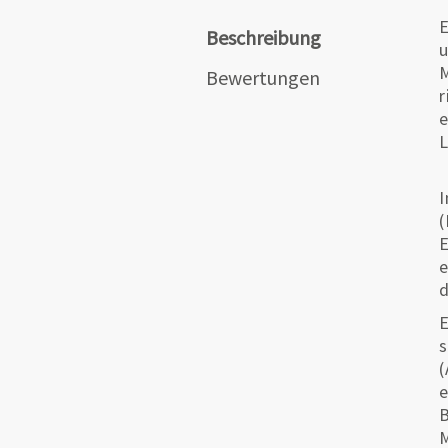
E
Beschreibung
u
M
Bewertungen
r
e
L
I
(
E
e
d
E
s
(
e
B
M