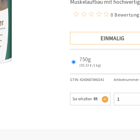
Muskelaufbau mit hochwertig
0 Bewertung
EINMALIG
750g
(93,32 € /1 kg)
GTIN:
4260667840241
Artikelnummer:
Sie erhalten
69