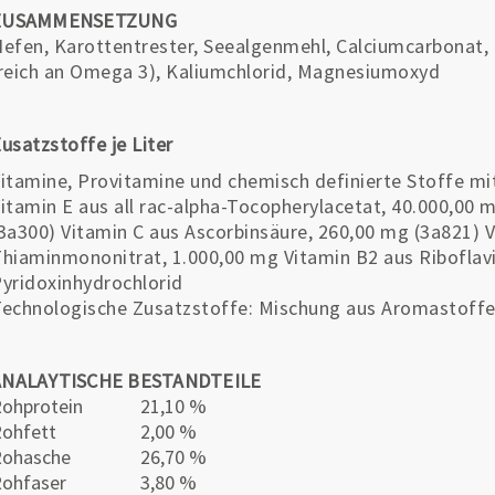
ZUSAMMENSETZUNG
efen, Karottentrester, Seealgenmehl, Calciumcarbonat,
reich an Omega 3), Kaliumchlorid, Magnesiumoxyd
usatzstoffe je Liter
itamine, Provitamine und chemisch definierte Stoffe mi
itamin E aus all rac-alpha-Tocopherylacetat, 40.000,00 
3a300) Vitamin C aus Ascorbinsäure, 260,00 mg (3a821) 
hiaminmononitrat, 1.000,00 mg Vitamin B2 aus Riboflavi
yridoxinhydrochlorid
echnologische Zusatzstoffe: Mischung aus Aromastoff
ANALAYTISCHE BESTANDTEILE
ohprotein
21,10 %
ohfett
2,00 %
Rohasche
26,70 %
ohfaser
3,80 %