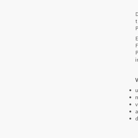
D
t
P
E
F
P
i
V
u
m
v
a
d