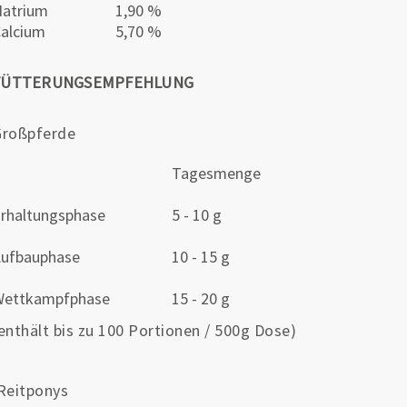
atrium
1,90 %
alcium
5,70 %
FÜTTERUNGSEMPFEHLUNG
Großpferde
Tagesmenge
rhaltungsphase
5 - 10 g
ufbauphase
10 - 15 g
Wettkampfphase
15 - 20 g
enthält bis zu 100 Portionen / 500g Dose)
Reitponys