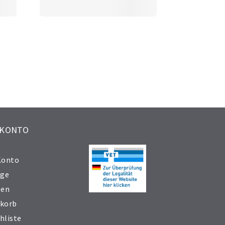
 KONTO
Konto
äge
sen
korb
hliste