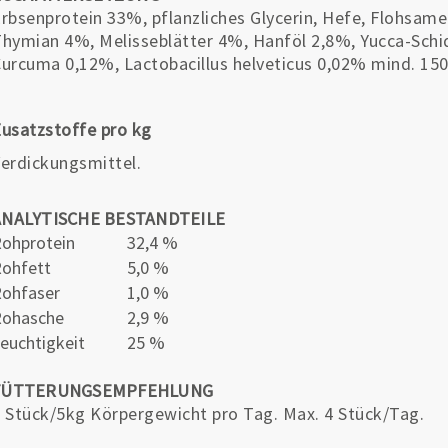
rbsenprotein 33%, pflanzliches Glycerin, Hefe, Flohsame
hymian 4%, Melisseblätter 4%, Hanföl 2,8%, Yucca-Schi
urcuma 0,12%, Lactobacillus helveticus 0,02% mind. 150
usatzstoffe pro kg
erdickungsmittel.
ANALYTISCHE BESTANDTEILE
ohprotein
32,4 %
ohfett
5,0 %
ohfaser
1,0 %
Rohasche
2,9 %
euchtigkeit
25 %
FÜTTERUNGSEMPFEHLUNG
 Stück/5kg Körpergewicht pro Tag. Max. 4 Stück/Tag.