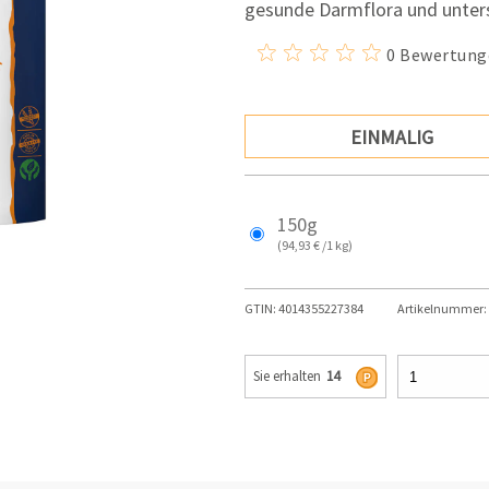
gesunde Darmflora und unter
0 Bewertung
EINMALIG
150g
(94,93 € /1 kg)
GTIN:
4014355227384
Artikelnummer:
Sie erhalten
14