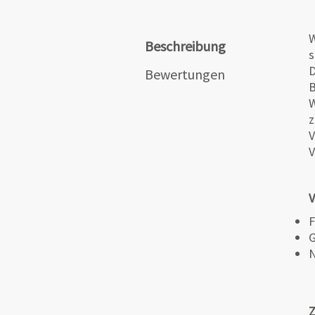
W
Beschreibung
s
D
Bewertungen
B
W
z
V
V
V
F
G
N