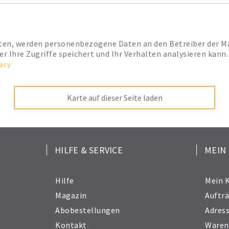
hten, werden personenbezogene Daten an den Betreiber der M
ter Ihre Zugriffe speichert und Ihr Verhalten analysieren ka
vacy
Karte auf dieser Seite laden
HILFE & SERVICE
MEIN
Hilfe
Mein 
Magazin
Auftr
Abobestellungen
Adres
Kontakt
Waren