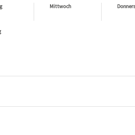
g
Mittwoch
Donner
g