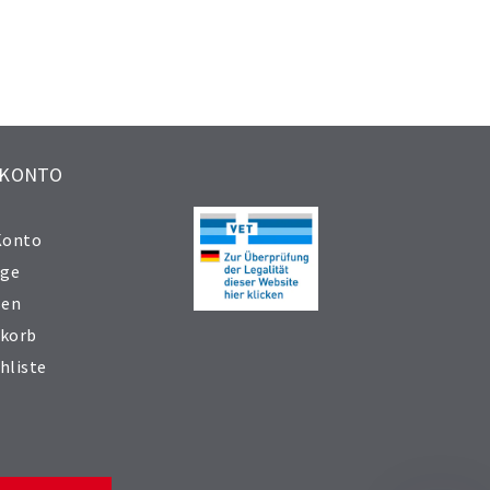
 KONTO
Konto
äge
sen
korb
hliste