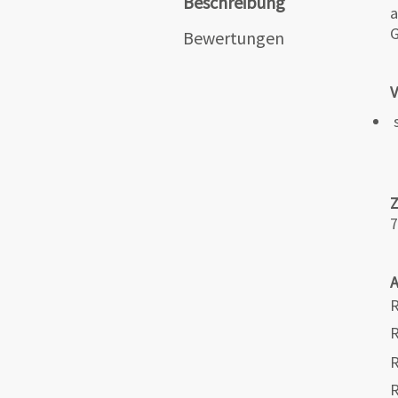
Beschreibung
a
G
Bewertungen
V
s
7
R
R
R