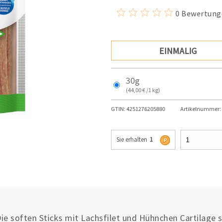
0 Bewertung
EINMALIG
30g
(44,00 € /1 kg)
GTIN:
4251276205880
Artikelnummer:
Sie erhalten
1
ie soften Sticks mit Lachsfilet und Hühnchen Cartilage 