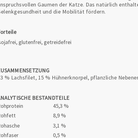
nspruchsvollen Gaumen der Katze. Das natürlich enthal
elenkgesundheit und die Mobilität fördern.
orteile
ojafrei, glutenfrei, getreidefrei
ZUSAMMENSETZUNG
3 % Lachsfilet, 15 % Hühnerknorpel, pflanzliche Nebene
ANALYTISCHE BESTANDTEILE
ohprotein
45,3 %
ohfett
8,9 %
Rohasche
3,1 %
ohfaser
0,5 %