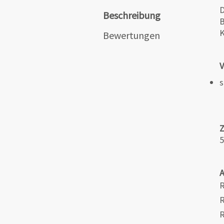
D
Beschreibung
B
K
Bewertungen
V
s
5
R
R