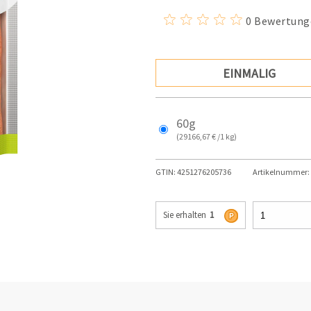
0 Bewertung
EINMALIG
60g
(29166,67 € /1 kg)
GTIN:
4251276205736
Artikelnummer:
Sie erhalten
1