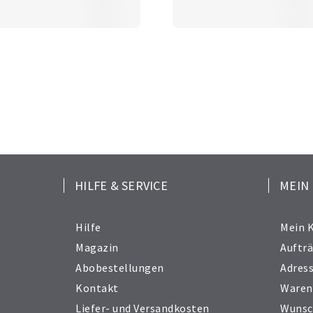
HILFE & SERVICE
MEIN
Hilfe
Mein 
Magazin
Auftr
Abobestellungen
Adres
Kontakt
Waren
Liefer- und Versandkosten
Wunsc