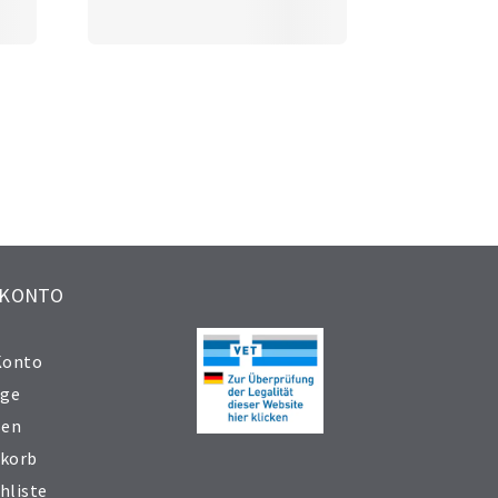
 KONTO
Konto
äge
sen
korb
hliste