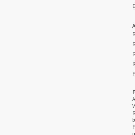
E
R
R
R
F
A
V
R
b
F
u