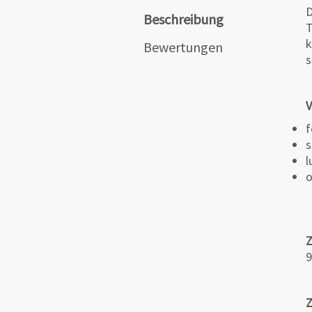
D
Beschreibung
T
k
Bewertungen
s
V
f
s
l
o
9
Z