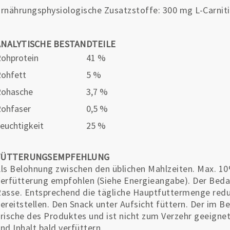
rnährungsphysiologische Zusatzstoffe: 300 mg L-Carnit
ANALYTISCHE BESTANDTEILE
ohprotein
41 %
ohfett
5 %
Rohasche
3,7 %
ohfaser
0,5 %
euchtigkeit
25 %
FÜTTERUNGSEMPFEHLUNG
ls Belohnung zwischen den üblichen Mahlzeiten. Max. 10
erfütterung empfohlen (Siehe Energieangabe). Der Bedarf
asse. Entsprechend die tägliche Hauptfuttermenge redu
ereitstellen. Den Snack unter Aufsicht füttern. Der im Be
rische des Produktes und ist nicht zum Verzehr geeigne
nd Inhalt bald verfüttern.