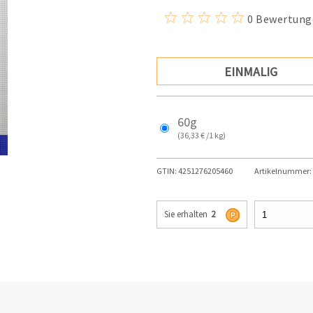
0 Bewertung
EINMALIG
60g
(36,33 € /1 kg)
GTIN:
4251276205460
Artikelnummer:
Sie erhalten
2