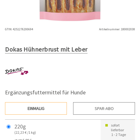
GTIN:
4251276200694
Artikelnummer:
180002038
Dokas Hühnerbrust mit Leber
Ergänzungsfuttermittel für Hunde
EINMALIG
SPAR-ABO
220g
sofort
lieferbar
(22,23 € /1 kg)
1 - 2 Tage