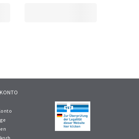
 KONTO
Konto
äge
sen
korb