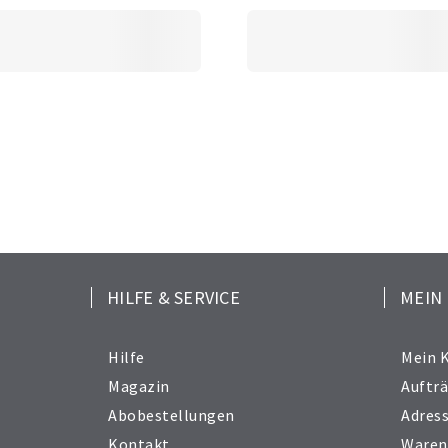
HILFE & SERVICE
MEIN
Hilfe
Mein 
Magazin
Auftr
Abobestellungen
Adres
Kontakt
Waren