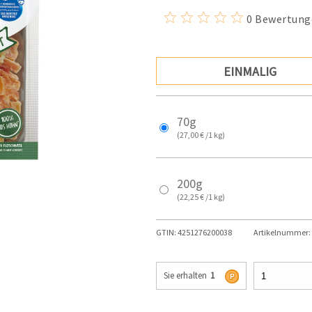
0 Bewertung
EINMALIG
70g
(27,00 € /1 kg)
200g
(22,25 € /1 kg)
GTIN:
4251276200038
Artikelnummer:
Sie erhalten
1