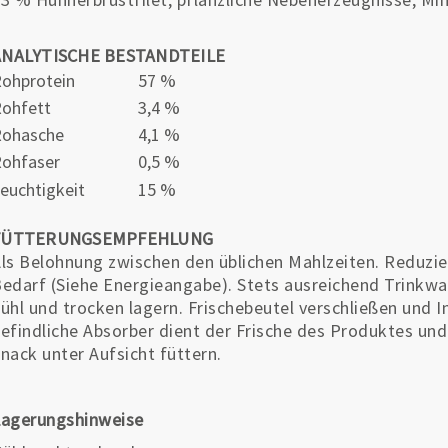
ANALYTISCHE BESTANDTEILE
ohprotein
57 %
ohfett
3,4 %
Rohasche
4,1 %
ohfaser
0,5 %
euchtigkeit
15 %
FÜTTERUNGSEMPFEHLUNG
ls Belohnung zwischen den üblichen Mahlzeiten. Reduzi
edarf (Siehe Energieangabe). Stets ausreichend Trinkwas
ühl und trocken lagern. Frischebeutel verschließen und I
efindliche Absorber dient der Frische des Produktes und
nack unter Aufsicht füttern.
Lagerungshinweise