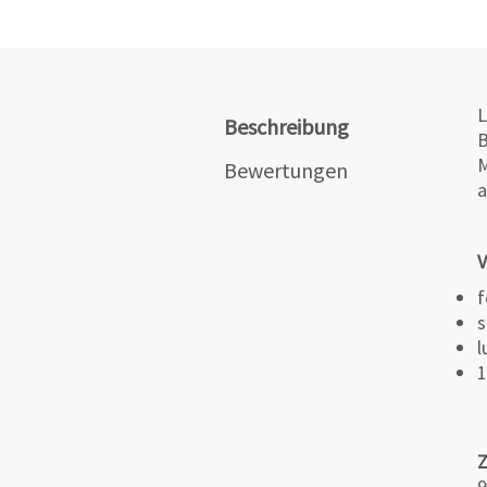
L
Beschreibung
B
M
Bewertungen
a
V
f
s
l
1
9