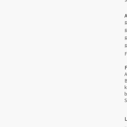
R
R
R
F
A
B
k
b
S