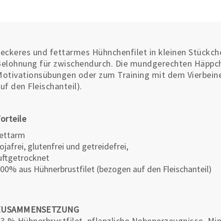
eckeres und fettarmes Hühnchenfilet in kleinen Stückche
elohnung für zwischendurch. Die mundgerechten Häppche
otivationsübungen oder zum Training mit dem Vierbeine
uf den Fleischanteil).
orteile
ettarm
ojafrei, glutenfrei und getreidefrei,
uftgetrocknet
00% aus Hühnerbrustfilet (bezogen auf den Fleischanteil)
ZUSAMMENSETZUNG
3 % Hühnerbrustfilet, pflanzliche Nebenerzeugnisse, Mi