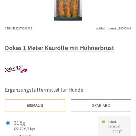
GTIN:
4251276203725
Artikelnummer:
180002049
Dokas 1 Meter Kaurolle mit Hühnerbrust
Ergänzungsfuttermittel für Hunde
EINMALIG
SPAR-ABO
315g
sofort
lieferbar
(22,70 € /1 kg)
1 - 2 Tage