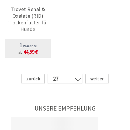
Trovet Renal &
Oxalate (RID)
Trockenfutter für
Hunde
1
Variante
44,59 €
ab
Zurück
Weiter
27
1
2
3
UNSERE EMPFEHLUNG
4
5
6