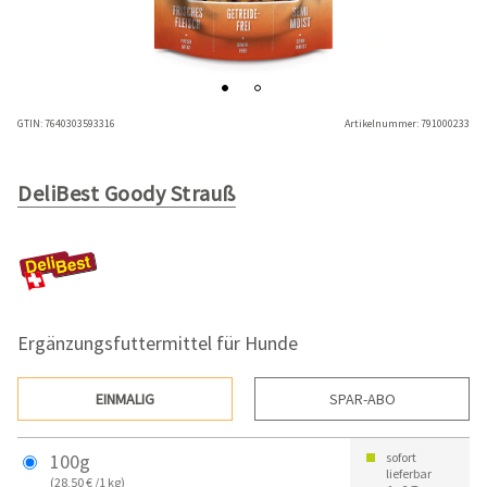
GTIN:
7640303593316
Artikelnummer:
791000233
DeliBest Goody Strauß
Ergänzungsfuttermittel für Hunde
EINMALIG
SPAR-ABO
100g
sofort
lieferbar
(28,50 € /1 kg)