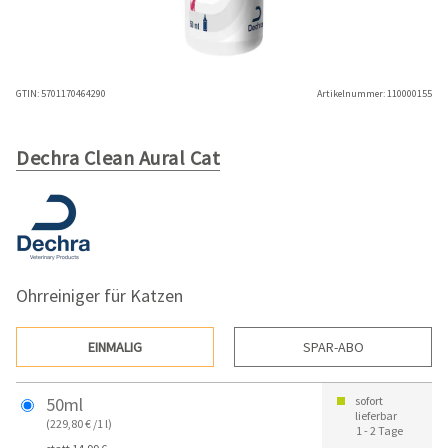
GTIN:
5701170464290
Artikelnummer:
110000155
Dechra Clean Aural Cat
Ohrreiniger für Katzen
EINMALIG
SPAR-ABO
50ml
sofort
lieferbar
(229,80 € /1 l)
1 - 2 Tage