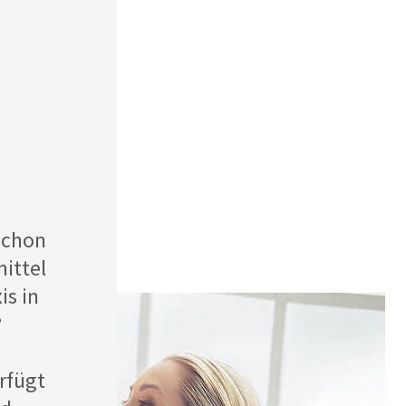
schon
ittel
is in
?
rfügt