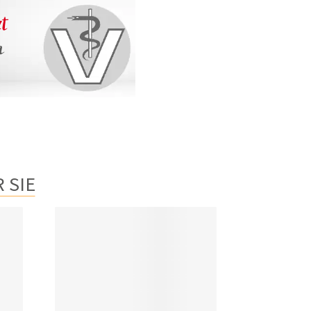
zt
n
 SIE