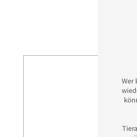
Wer 
wied
könn
Tier