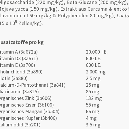
ligosaccharide (220 mg/kg), Beta-Glucane (200 mg/kg)
ojave yucca (150 mg/kg), Extrakt aus Curcuma & entkof
lavonoiden 160 mg/kg & Polyphenolen 80 mg/kg),
Lacto
9
15 x 10
Zellen/kg).
usatzstoffe pro kg
itamin A (3a672a)
20.000 I.E.
itamin D3 (3a671)
600 I.E.
itamin E (3a700)
600 I.E.
holinchlorid (3a890)
2.000 mg
iotin (3a880)
2.5 mg
alcium-D-Pantothenat (3a841)
25 mg
iacinamid (3a315)
85 mg
rganisches Zink (3b606)
132 mg
rganisches Eisen (3b106)
55 mg
rganisches Mangan (3b504)
66 mg
rganisches Kupfer (3b406)
4 mg
aliumiodid (3b201)
3.5 mg