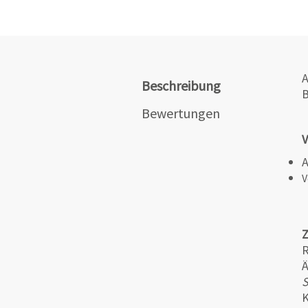
A
Beschreibung
B
Bewertungen
V
A
V
R
Ä
S