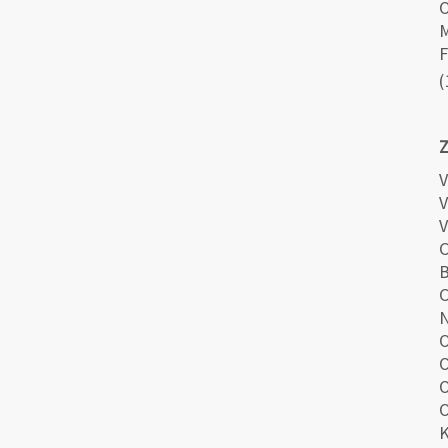
O
M
F
(
Z
V
V
V
C
B
C
N
O
O
O
O
K