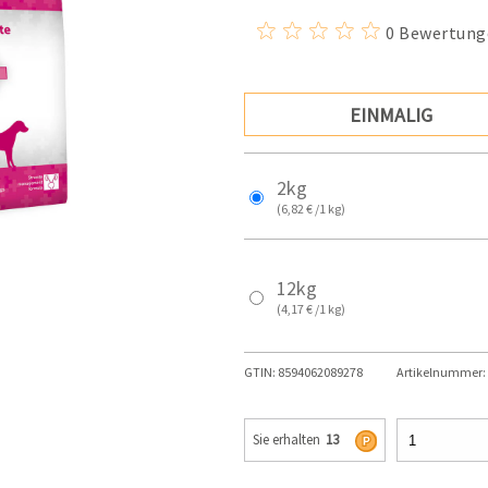
0 Bewertung
EINMALIG
2kg
(6,82 € /1 kg)
12kg
(4,17 € /1 kg)
GTIN:
8594062089278
Artikelnummer:
Sie erhalten
13