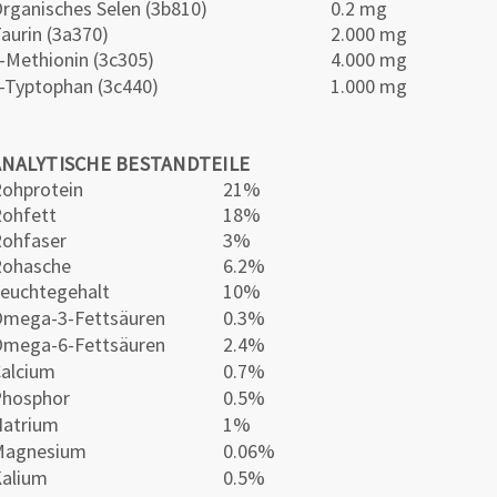
rganisches Selen (3b810)
0.2 mg
aurin (3a370)
2.000 mg
-Methionin (3c305)
4.000 mg
-Typtophan (3c440)
1.000 mg
ANALYTISCHE BESTANDTEILE
ohprotein
21%
ohfett
18%
ohfaser
3%
Rohasche
6.2%
euchtegehalt
10%
mega-3-Fettsäuren
0.3%
mega-6-Fettsäuren
2.4%
alcium
0.7%
Phosphor
0.5%
atrium
1%
Magnesium
0.06%
alium
0.5%