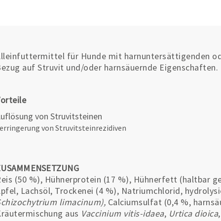
lleinfuttermittel für Hunde mit harnuntersättigenden o
ezug auf Struvit und/oder harnsäuernde Eigenschaften.
orteile
uflösung von Struvitsteinen
erringerung von Struvitsteinrezidiven
ZUSAMMENSETZUNG
eis (50 %), Hühnerprotein (17 %), Hühnerfett (haltbar 
pfel, Lachsöl, Trockenei (4 %), Natriumchlorid, hydrolysi
chizochytrium limacinum),
Calciumsulfat (0,4 %, harnsä
Kräutermischung aus
Vaccinium vitis-idaea
,
Urtica dioica