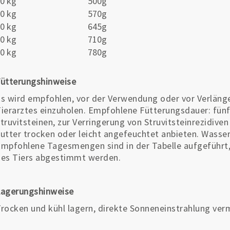
0 kg
500g
0 kg
570g
0 kg
645g
0 kg
710g
0 kg
780g
ütterungshinweise
s wird empfohlen, vor der Verwendung oder vor Verläng
ierarztes einzuholen. Empfohlene Fütterungsdauer: fünf
truvitsteinen, zur Verringerung von Struvitsteinrezidive
utter trocken oder leicht angefeuchtet anbieten. Wasse
mpfohlene Tagesmengen sind in der Tabelle aufgeführt, 
es Tiers abgestimmt werden.
Lagerungshinweise
rocken und kühl lagern, direkte Sonneneinstrahlung ver