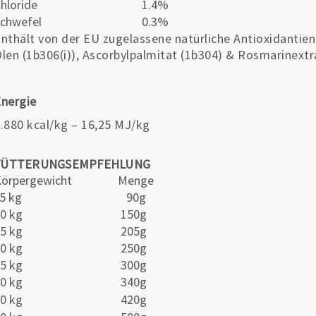
hloride
1.4%
chwefel
0.3%
nthält von der EU zugelassene natürliche Antioxidantien
len (1b306(i)), Ascorbylpalmitat (1b304) & Rosmarinextr
nergie
.880 kcal/kg – 16,25 MJ/kg
FÜTTERUNGSEMPFEHLUNG
örpergewicht
Menge
5 kg
90g
0 kg
150g
5 kg
205g
0 kg
250g
5 kg
300g
0 kg
340g
0 kg
420g