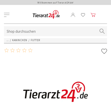
Willkommen auf Tierarzt24.de!
...
/
KANINCHEN
/
FUTTER