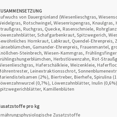
ZUSAMMENSETZUNG
ufwuchs von Dauergrünland (Wiesenlieschgras, Wiesens
eidelgras, Rotschwingel, Wiesenrispengras, Knaulgras, 
traußgras, Ruchgras, Quecke, Rasenschmiele, Rohrglanz
öwenzahnblätter, Schafgarbenkraut, Spitzwegerich, Wi
ewöhnliches Hornkraut, Labkraut, Quendel-Ehrenpreis, Z
änseblümchen, Gamander-Ehrenpreis, Frauenmantel, groß
nöllchen-Steinbrech, Wiesen-Kammgras, Frühlingsfingerk
rühlingshungerblümchen, Herbstlöwenzahn, Rot-Straußgra
iesenlieschgras, Haferschälkleie, Weizenkleie, Haferflo
öhrentrester, Leinextraktionsschrot, Sonnenblumenextr
ariendistelsamen (2%), Biertreber, Bierhefe, Spirulina (
öwenzahnwurzel (0,7%), Löwenzahnblätter, Inulin (0,6%)
pitzwegerichblätter, Kamillenblüten
usatzstoffe pro kg
rnährungsphysiologische Zusatzstoffe