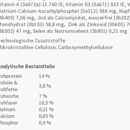
itamin A (
3a672a)
11.760 IE, Vitamin D3 (
3a671)
823 IE, V
atrium-Calcium-Ascorbylphosphat (
3a312)
588 mg, Kupfe
3b405)
7,06 mg, Jod als Calciumjodat, wasserfrei (
3b202
Monohydrat (
3b103)
58,8 mg, Zink als Zinkoxid (
3b603)
7
3b502)
47 mg, Selen als Natriumselenit (
3b801)
0,21 mg
echnologische Zusatzstoffe:
ikrokristalline Cellulose, Carboxymethylcellulose
nalytische Bestandteile
ohprotein
14 %
ohöle &
3,8 %
ohfette
Rohasche
7 %
ohfaser
18,5 %
atrium
0,21 %
alcium
0,65 %
Phosphor
0,4 %