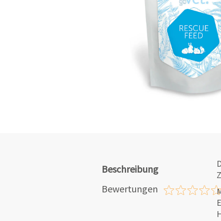
D
Beschreibung
Z
Bewertungen
M
E
H