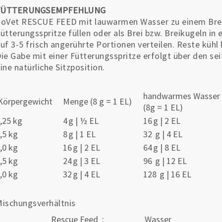
FÜTTERUNGSEMPFEHLUNG
oVet RESCUE FEED mit lauwarmen Wasser zu einem Brei a
ütterungsspritze füllen oder als Brei bzw. Breikugeln in
uf 3-5 frisch angerührte Portionen verteilen. Reste kühl 
ie Gabe mit einer Fütterungsspritze erfolgt über den sei
ine natürliche Sitzposition.
handwarmes Wasser
örpergewicht
Menge (8 g = 1 EL)
(8g = 1 EL)
,25 kg
4 g | ½ EL
16 g | 2 EL
,5 kg
8 g | 1 EL
32 g | 4 EL
,0 kg
16 g | 2 EL
64 g | 8 EL
,5 kg
24 g | 3 EL
96 g | 12 EL
,0 kg
32 g | 4 EL
128 g | 16 EL
ischungsverhältnis
Rescue Feed
:
Wasser