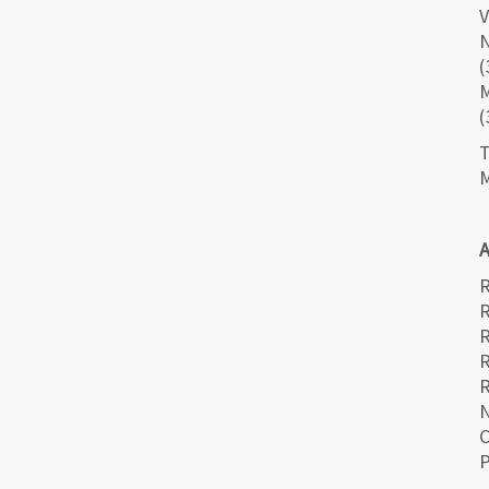
V
N
(
(
T
M
A
R
R
R
R
N
C