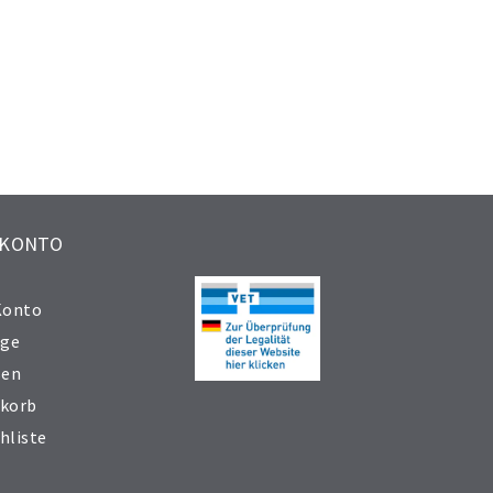
 KONTO
Konto
äge
sen
korb
hliste