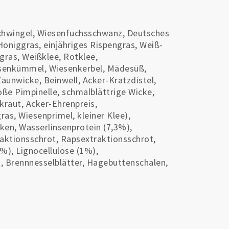
chwingel, Wiesenfuchsschwanz, Deutsches
Honiggras, einjähriges Rispengras, Weiß-
gras, Weißklee, Rotklee,
esenkümmel, Wiesenkerbel, Mädesüß,
aunwicke, Beinwell, Acker-Kratzdistel,
e Pimpinelle, schmalblättrige Wicke,
raut, Acker-Ehrenpreis,
s, Wiesenprimel, kleiner Klee),
cken, Wasserlinsenprotein (7,3%),
aktionsschrot, Rapsextraktionsschrot,
1%), Lignocellulose (1%),
, Brennnesselblätter, Hagebuttenschalen,