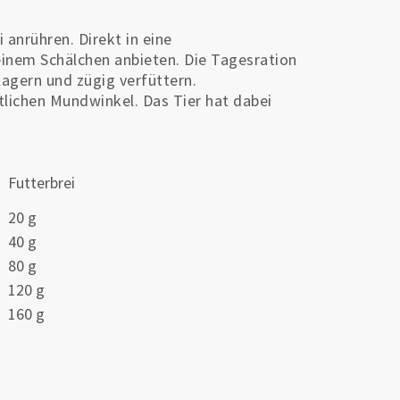
nrühren. Direkt in eine
 einem Schälchen anbieten. Die Tagesration
lagern und zügig verfüttern.
tlichen Mundwinkel. Das Tier hat dabei
Futterbrei
20 g
40 g
80 g
120 g
160 g