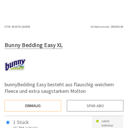
GTIN:
4018761160846
Artikelnummer:
180000146
Bunny Bedding Easy XL
bunnyBedding Easy besteht aus flauschig-weichem
Fleece und extra saugstarkem Molton
EINMALIG
SPAR-ABO
1 Stück
sofort
lieferbar
(62,99 € /1 Stück)