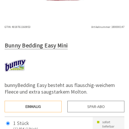
GTIN:
4018761160853
Artikelnummer:
180000147
Bunny Bedding Easy Mini
bunnyBedding Easy besteht aus flauschig-weichem
Fleece und extra saugstarkem Molton.
EINMALIG
SPAR-ABO
1 Stück
sofort
lieferbar
(12,95 € /1 Stück)