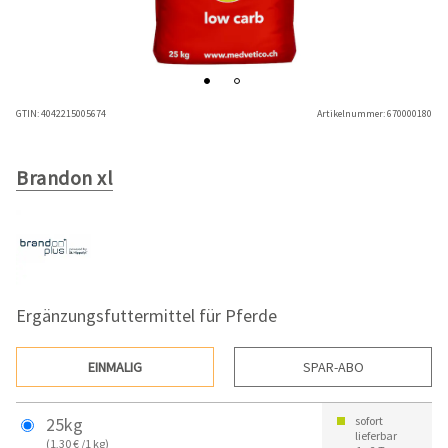
GTIN:
4042215005674
Artikelnummer:
670000180
Brandon xl
Ergänzungsfuttermittel für Pferde
EINMALIG
SPAR-ABO
25kg
sofort
lieferbar
(1,30 € /1 kg)