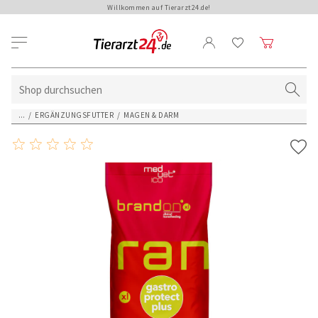
Willkommen auf Tierarzt24.de!
...
/
ERGÄNZUNGSFUTTER
/
MAGEN & DARM