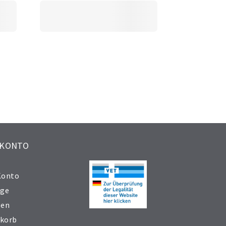
 KONTO
Konto
äge
sen
korb