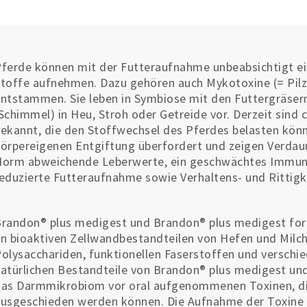
ferde können mit der Futteraufnahme unbeabsichtigt ein
toffe aufnehmen. Dazu gehören auch Mykotoxine (= Pilz
ntstammen. Sie leben in Symbiose mit den Futtergräse
Schimmel) in Heu, Stroh oder Getreide vor. Derzeit sind 
ekannt, die den Stoffwechsel des Pferdes belasten könne
örpereigenen Entgiftung überfordert und zeigen Verda
orm abweichende Leberwerte, ein geschwächtes Immunsy
eduzierte Futteraufnahme sowie Verhaltens- und Rittig
randon® plus medigest und Brandon® plus medigest fort
n bioaktiven Zellwandbestandteilen von Hefen und Milch
olysacchariden, funktionellen Faserstoffen und verschi
atürlichen Bestandteile von Brandon® plus medigest un
as Darmmikrobiom vor oral aufgenommenen Toxinen, di
usgeschieden werden können. Die Aufnahme der Toxine 