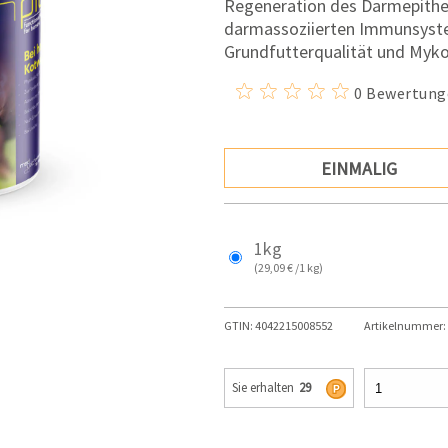
Regeneration des Darmepithel
darmassoziierten Immunsyste
Grundfutterqualität und Myko
0 Bewertung
EINMALIG
1kg
(29,09 € /1 kg)
GTIN:
4042215008552
Artikelnummer:
Sie erhalten
29