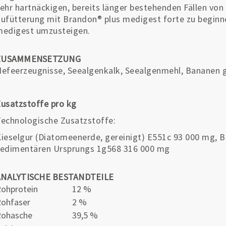
ehr hartnäckigen, bereits länger bestehenden Fällen vo
ufütterung mit Brandon® plus medigest forte zu beginn
medigest umzusteigen.
ZUSAMMENSETZUNG
efeerzeugnisse, Seealgenkalk, Seealgenmehl, Bananen 
usatzstoffe pro kg
echnologische Zusatzstoffe:
ieselgur (Diatomeenerde, gereinigt) E551c 93 000 mg, B
edimentären Ursprungs 1g568 316 000 mg
ANALYTISCHE BESTANDTEILE
ohprotein
12 %
ohfaser
2 %
Rohasche
39,5 %