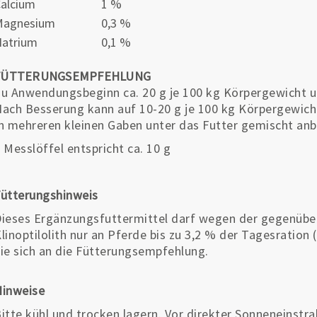
alcium
1 %
Magnesium
0,3 %
atrium
0,1 %
FÜTTERUNGSEMPFEHLUNG
u Anwendungsbeginn ca. 20 g je 100 kg Körpergewicht u
ach Besserung kann auf 10-20 g je 100 kg Körpergewic
n mehreren kleinen Gaben unter das Futter gemischt anb
 Messlöffel entspricht ca. 10 g
ütterungshinweis
ieses Ergänzungsfuttermittel darf wegen der gegenüber
linoptilolith nur an Pferde bis zu 3,2 % der Tagesration 
ie sich an die Fütterungsempfehlung.
Hinweise
itte kühl und trocken lagern. Vor direkter Sonneneinstr