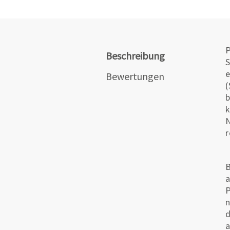
P
Beschreibung
S
e
Bewertungen
(
b
k
N
r
B
a
P
n
d
a