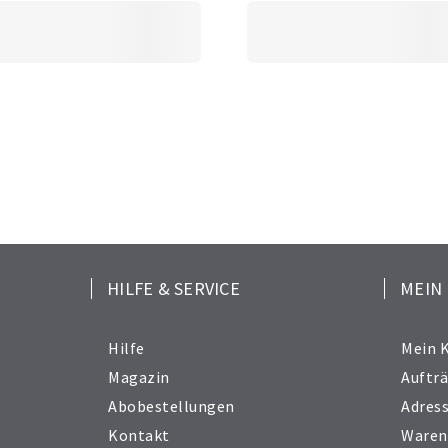
HILFE & SERVICE
MEIN
Hilfe
Mein 
Magazin
Auftr
Abobestellungen
Adres
Kontakt
Waren