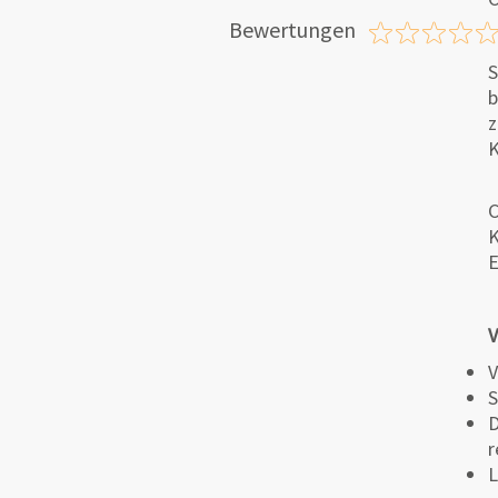
Bewertungen
S
b
z
K
C
K
E
V
V
S
D
r
L