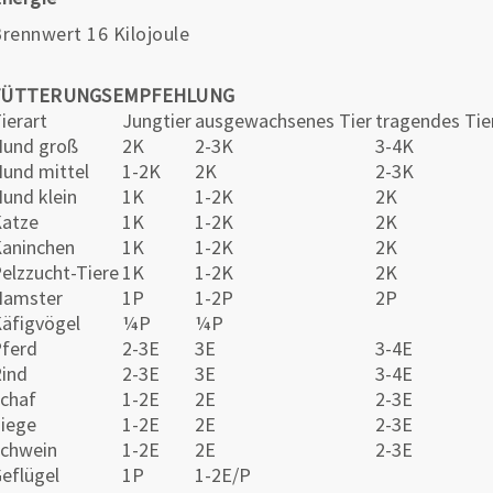
rennwert 16 Kilojoule
FÜTTERUNGSEMPFEHLUNG
ierart
Jungtier
ausgewachsenes Tier
tragendes Tie
und groß
2K
2-3K
3-4K
und mittel
1-2K
2K
2-3K
und klein
1K
1-2K
2K
atze
1K
1-2K
2K
aninchen
1K
1-2K
2K
elzzucht-Tiere
1K
1-2K
2K
Hamster
1P
1-2P
2P
äfigvögel
¼P
¼P
ferd
2-3E
3E
3-4E
ind
2-3E
3E
3-4E
chaf
1-2E
2E
2-3E
iege
1-2E
2E
2-3E
chwein
1-2E
2E
2-3E
eflügel
1P
1-2E/P