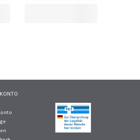
 KONTO
Konto
äge
sen
korb