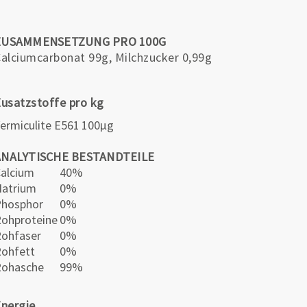
ZUSAMMENSETZUNG PRO 100G
alciumcarbonat 99g, Milchzucker 0,99g
usatzstoffe pro kg
ermiculite E561
100µg
ANALYTISCHE BESTANDTEILE
alcium
40%
atrium
0%
Phosphor
0%
ohproteine
0%
ohfaser
0%
ohfett
0%
Rohasche
99%
nergie