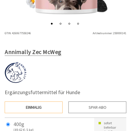
GTIN:
4260677550246
Artikelnummer:
250000141
Annimally Zec McWeg
Ergänzungsfuttermittel für Hunde
EINMALIG
SPAR-ABO
400g
sofort
lieferbar
(49,62 € /1 kg)