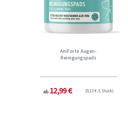
AniForte Augen-
Reinigungspads
12,99 €
(0,13 € /1 Stück)
ab