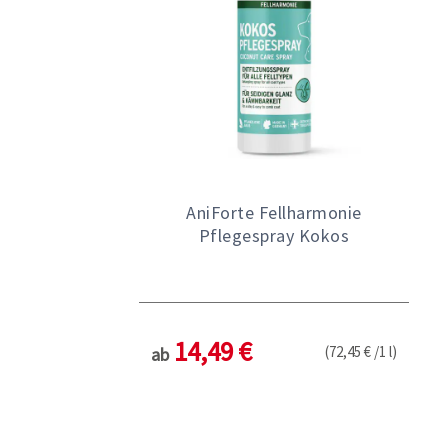
AniForte Fellharmonie
Pflegespray Kokos
14,49 €
(72,45 € /1 l)
ab