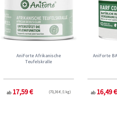
AniForte Afrikanische
AniForte B
Teufelskralle
17,59 €
16,49 €
(70,36 € /1 kg)
ab
ab