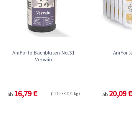
AniForte Bachblüten No.31
AniFort
Vervain
16,79 €
20,09 €
(1119,33 € /1 kg)
ab
ab