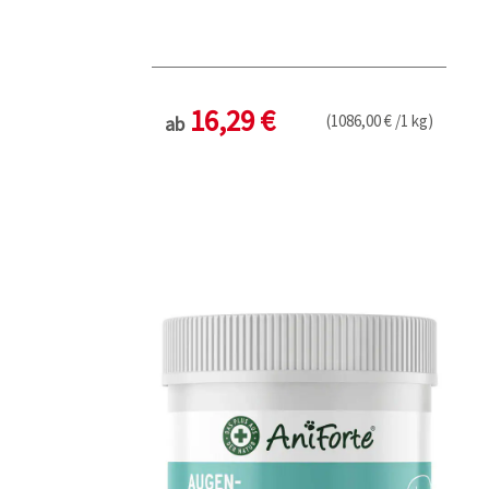
16,29 €
(1086,00 € /1 kg)
ab