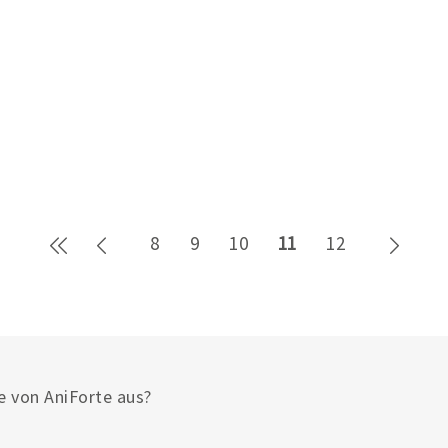
Erste Seite
Zurück
Weite
8
9
10
11
12
e von AniForte aus?