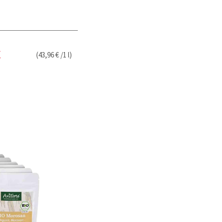
(43,96 € /1 l)