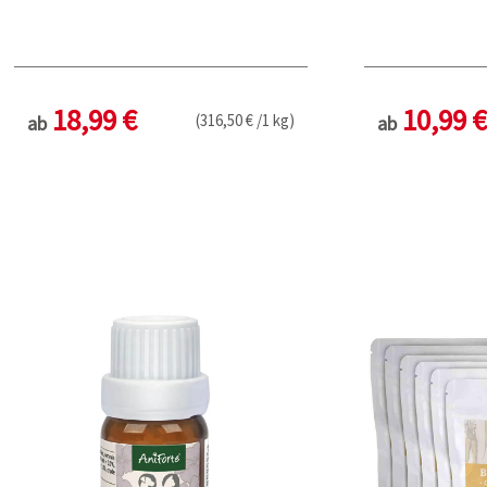
18,99 €
10,99 €
(316,50 € /1 kg)
ab
ab