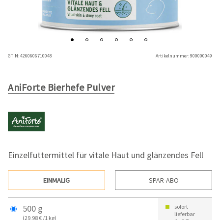
GTIN:
4260606710048
Artikelnummer:
900000049
AniForte Bierhefe Pulver
Einzelfuttermittel für vitale Haut und glänzendes Fell
EINMALIG
SPAR-ABO
500 g
sofort
lieferbar
(29,98 € /1 kg)