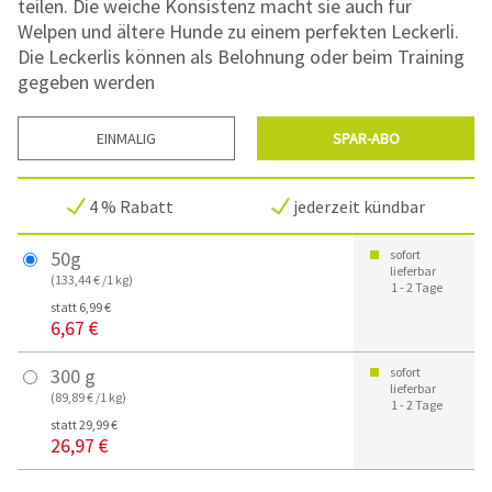
teilen. Die weiche Konsistenz macht sie auch für
Welpen und ältere Hunde zu einem perfekten Leckerli.
Die Leckerlis können als Belohnung oder beim Training
gegeben werden
EINMALIG
SPAR-ABO
4 % Rabatt
jederzeit kündbar
50g
sofort
lieferbar
(133,44 € /1 kg)
1 - 2 Tage
statt 6,99 €
6,67 €
300 g
sofort
lieferbar
(89,89 € /1 kg)
1 - 2 Tage
statt 29,99 €
26,97 €