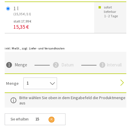
1 l
sofort
lieferbar
(15,35 € /1 l)
1 - 2 Tage
statt 17,99 €
15,35 €
inkl. MwSt., zzgl. Liefer- und Versandkosten
Menge
Datum
Intervall
Menge
Bitte wählen Sie oben in dem Eingabefeld die Produktmenge
aus
Sie erhalten
15