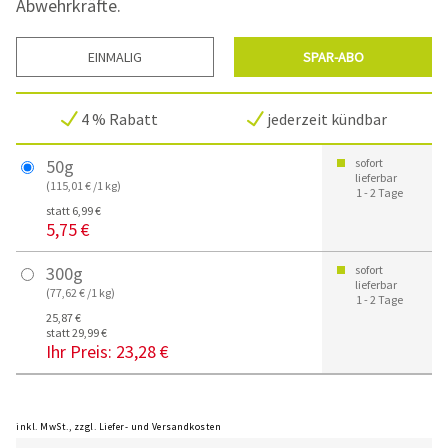
Abwehrkräfte.
EINMALIG
SPAR-ABO
4 % Rabatt
jederzeit kündbar
50g
sofort
lieferbar
(115,01 € /1 kg)
1 - 2 Tage
statt 6,99 €
5,75 €
300g
sofort
lieferbar
(77,62 € /1 kg)
1 - 2 Tage
25,87 €
statt 29,99 €
Ihr Preis:
23,28 €
inkl. MwSt., zzgl. Liefer- und Versandkosten