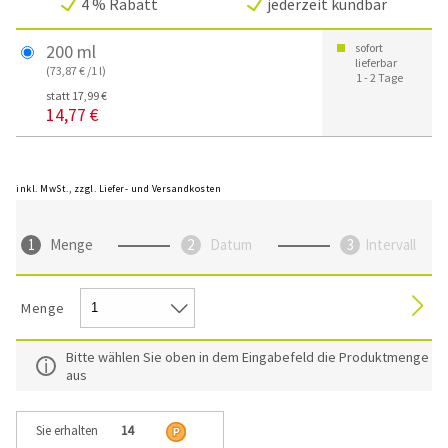
4 % Rabatt
jederzeit kündbar
200 ml
sofort
lieferbar
(73,87 € /1 l)
1 - 2 Tage
statt 17,99 €
14,77 €
inkl. MwSt., zzgl. Liefer- und Versandkosten
Menge
Datum
Intervall
Menge
Bitte wählen Sie oben in dem Eingabefeld die Produktmenge
aus
Sie erhalten
14