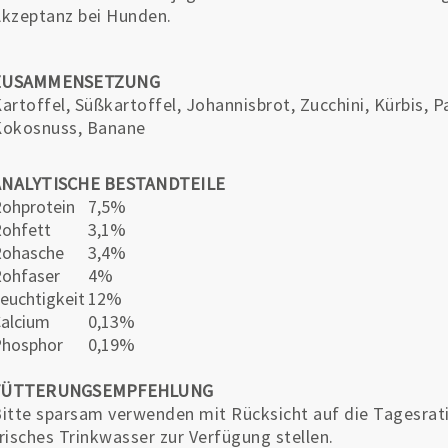
kzeptanz bei Hunden.
ZUSAMMENSETZUNG
artoffel, Süßkartoffel, Johannisbrot, Zucchini, Kürbis, 
Kokosnuss, Banane
ANALYTISCHE BESTANDTEILE
ohprotein
7,5%
ohfett
3,1%
Rohasche
3,4%
ohfaser
4%
euchtigkeit
12%
alcium
0,13%
Phosphor
0,19%
FÜTTERUNGSEMPFEHLUNG
itte sparsam verwenden mit Rücksicht auf die Tagesra
risches Trinkwasser zur Verfügung stellen.