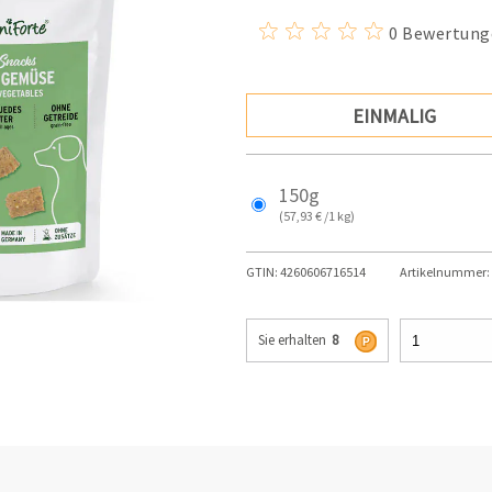
0 Bewertung
EINMALIG
150g
(57,93 € /1 kg)
GTIN:
4260606716514
Artikelnummer:
Sie erhalten
8