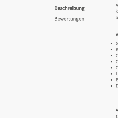
A
Beschreibung
k
S
Bewertungen
V
G
K
O
O
O
L
B
D
A
s