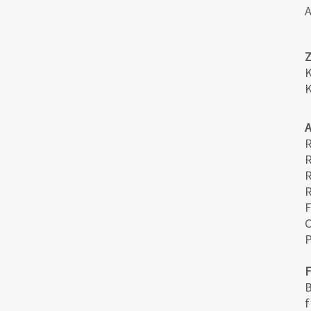
A
K
R
R
R
F
C
B
f