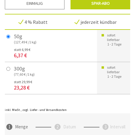
EINMALIG
SPAR-ABO
4 % Rabatt
jederzeit kündbar
50g
sofort
lieferbar
(127,49 € /1 kg)
1 - 2 Tage
statt 6,99 €
6,37 €
300g
sofort
lieferbar
(77,60 € /1 kg)
1 - 2 Tage
statt 29,99 €
23,28 €
inkl. MwSt., zzgl. Liefer- und Versandkosten
Menge
Datum
Intervall