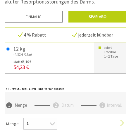
akuter Resorptionsstörungen des Darms.
EINMALIG
SPAR-ABO
4 % Rabatt
jederzeit kündbar
12 kg
sofort
lieferbar
(4,52 € /1 kg)
1 - 2 Tage
statt 63,10 €
54,23 €
inkl. MwSt., zzgl. Liefer- und Versandkosten
Menge
Datum
Intervall
Menge