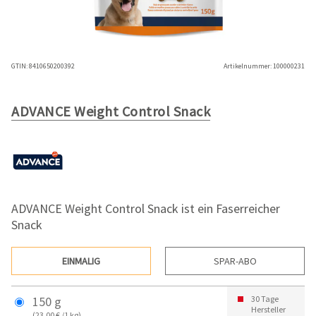
GTIN:
8410650200392
Artikelnummer:
100000231
ADVANCE Weight Control Snack
ADVANCE Weight Control Snack ist ein Faserreicher
Snack
EINMALIG
SPAR-ABO
150 g
30 Tage
Hersteller
(23,00 € /1 kg)