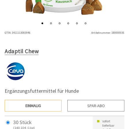
GTIN:
3411113083946
Artikelnummer:
180000036
Adaptil Chew
Ergänzungsfuttermittel für Hunde
EINMALIG
SPAR-ABO
30 Stück
sofort
lieferbar
(140,10 € /1 kg)