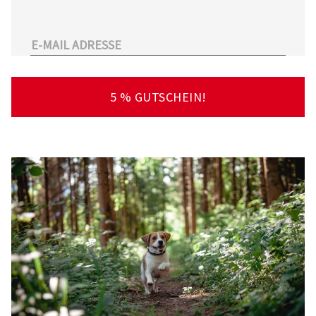
unserem Sortiment.
Überdies arbeitet Tierarzt24.de mit einer
großen Anzahl an Partnertierärzten
zusammen. So kann der Tierhalter schnell und
unkompliziert einen Tierarzt in seiner Nähe
5 % GUTSCHEIN!
finden – deutschlandweit!
Viel Spaß beim Stöbern und Entdecken
wünscht Ihnen Ihr Team von Tierarzt24.de