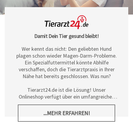
Damit Dein Tier gesund bleibt!
Wer kennt das nicht: Den geliebten Hund
plagen schon wieder Magen-Darm-Probleme.
Ein Spezialfuttermittel könnte Abhilfe
verschaffen, doch die Tierarztpraxis in Ihrer
Nähe hat bereits geschlossen. Was nun?
Tierarzt24.de ist die Lösung! Unser
Onlineshop verfügt über ein umfangreiches
Sortiment an Diät- und
Ergänzungsfuttermitteln, Pflegeprodukten
...MEHR ERFAHREN!
sowie allerlei tierischem Zubehör für Hunde,
Katzen und Pferde. Neben den hochwertigen
Produkten der
Tierarzt24 Marke
bieten wir