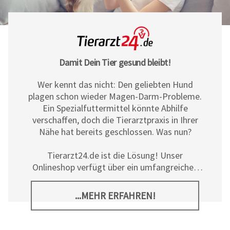
Damit Dein Tier gesund bleibt!
Wer kennt das nicht: Den geliebten Hund
plagen schon wieder Magen-Darm-Probleme.
Ein Spezialfuttermittel könnte Abhilfe
verschaffen, doch die Tierarztpraxis in Ihrer
Nähe hat bereits geschlossen. Was nun?
Tierarzt24.de ist die Lösung! Unser
Onlineshop verfügt über ein umfangreiches
Sortiment an Diät- und
Ergänzungsfuttermitteln, Pflegeprodukten
...MEHR ERFAHREN!
sowie allerlei tierischem Zubehör für Hunde,
Katzen und Pferde. Neben den hochwertigen
Produkten der
Tierarzt24 Marke
bieten wir