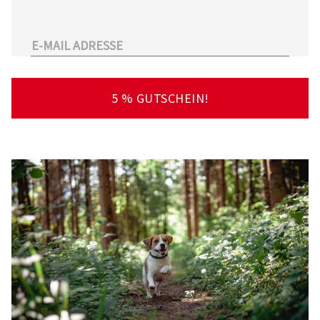
unserem Sortiment.
Überdies arbeitet Tierarzt24.de mit einer
großen Anzahl an Partnertierärzten
zusammen. So kann der Tierhalter schnell und
unkompliziert einen Tierarzt in seiner Nähe
5 % GUTSCHEIN!
finden – deutschlandweit!
Viel Spaß beim Stöbern und Entdecken
wünscht Ihnen Ihr Team von Tierarzt24.de