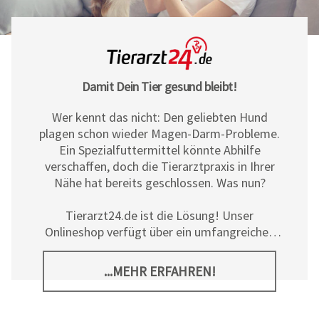
Damit Dein Tier gesund bleibt!
Wer kennt das nicht: Den geliebten Hund
plagen schon wieder Magen-Darm-Probleme.
Ein Spezialfuttermittel könnte Abhilfe
verschaffen, doch die Tierarztpraxis in Ihrer
Nähe hat bereits geschlossen. Was nun?
Tierarzt24.de ist die Lösung! Unser
Onlineshop verfügt über ein umfangreiches
Sortiment an Diät- und
Ergänzungsfuttermitteln, Pflegeprodukten
...MEHR ERFAHREN!
sowie allerlei tierischem Zubehör für Hunde,
Katzen und Pferde. Neben den hochwertigen
Produkten der
Tierarzt24 Marke
bieten wir