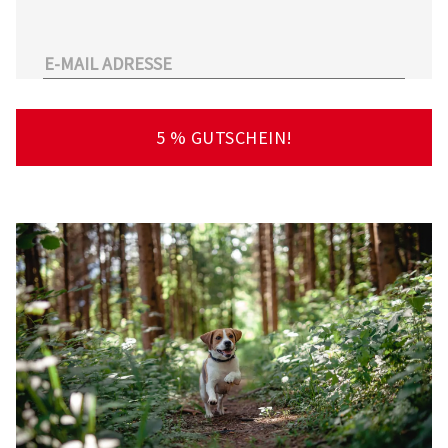
unserem Sortiment.
Überdies arbeitet Tierarzt24.de mit einer
großen Anzahl an Partnertierärzten
zusammen. So kann der Tierhalter schnell und
unkompliziert einen Tierarzt in seiner Nähe
5 % GUTSCHEIN!
finden – deutschlandweit!
Viel Spaß beim Stöbern und Entdecken
wünscht Ihnen Ihr Team von Tierarzt24.de