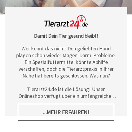
Damit Dein Tier gesund bleibt!
Wer kennt das nicht: Den geliebten Hund
plagen schon wieder Magen-Darm-Probleme.
Ein Spezialfuttermittel könnte Abhilfe
verschaffen, doch die Tierarztpraxis in Ihrer
Nähe hat bereits geschlossen. Was nun?
Tierarzt24.de ist die Lösung! Unser
Onlineshop verfügt über ein umfangreiches
Sortiment an Diät- und
Ergänzungsfuttermitteln, Pflegeprodukten
...MEHR ERFAHREN!
sowie allerlei tierischem Zubehör für Hunde,
Katzen und Pferde. Neben den hochwertigen
Produkten der
Tierarzt24 Marke
bieten wir