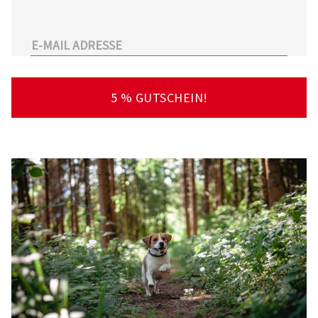
unserem Sortiment.
Überdies arbeitet Tierarzt24.de mit einer
großen Anzahl an Partnertierärzten
zusammen. So kann der Tierhalter schnell und
unkompliziert einen Tierarzt in seiner Nähe
5 % GUTSCHEIN!
finden – deutschlandweit!
Viel Spaß beim Stöbern und Entdecken
wünscht Ihnen Ihr Team von Tierarzt24.de