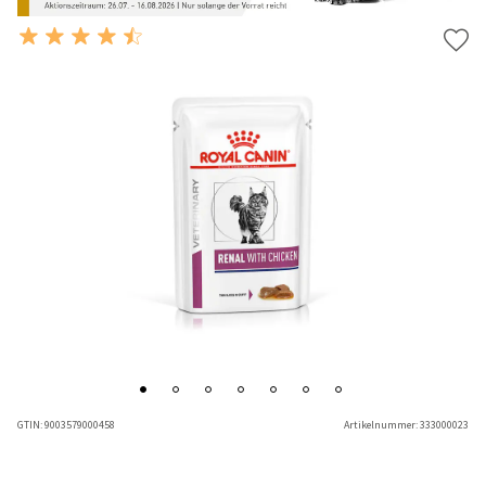
GTIN:
9003579000458
Artikelnummer:
333000023