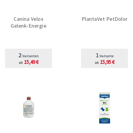
Canina Velox
PlantaVet PetDolor
Gelenk-Energie
2
1
Varianten
Variante
15,49 €
15,95 €
ab
ab