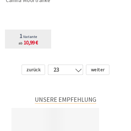
Canina Moortränke
1
Variante
10,99 €
ab
Zurück
Weiter
23
1
2
3
UNSERE EMPFEHLUNG
4
5
6
7