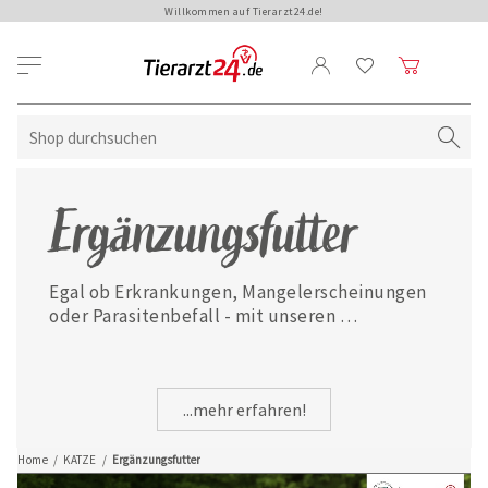
Willkommen auf Tierarzt24.de!
Ergänzungsfutter
Egal ob Erkrankungen, Mangelerscheinungen 
oder Parasitenbefall - mit unseren 
ausgewählten Ergänzungsfuttermitteln ist 
Ihre Katze jederzeit gut versorgt.
...mehr erfahren!
Home
/
KATZE
/
Ergänzungsfutter