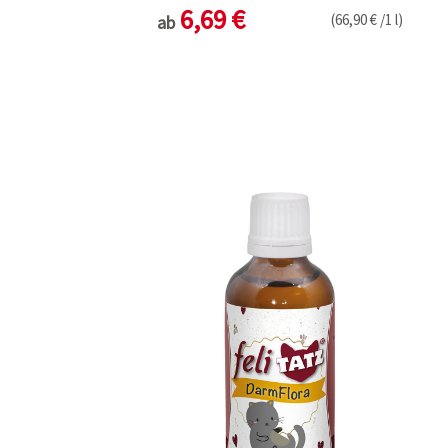
6,69 €
(66,90 € /1 l)
ab