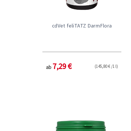
cdVet feliTATZ DarmFlora
7,29 €
(145,80 € /1 l)
ab