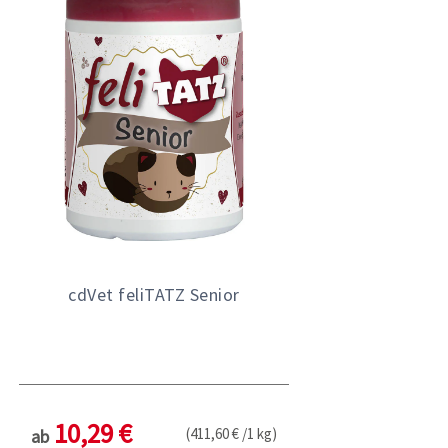
cdVet feliTATZ Senior
10,29 €
(411,60 € /1 kg)
ab