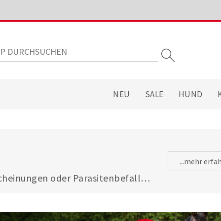
NEU
SALE
HUND
...mehr erfa
heinungen oder Parasitenbefall - 
gsfuttermitteln ist Ihre Katze 