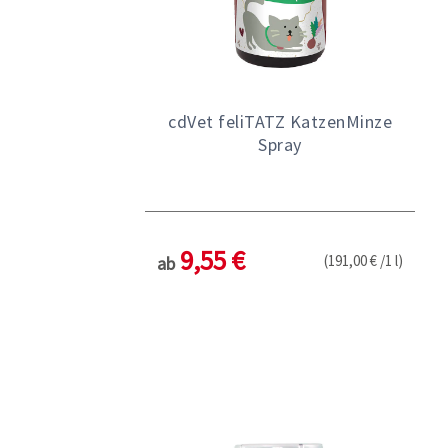
cdVet feliTATZ KatzenMinze
Spray
9,55 €
(191,00 € /1 l)
ab