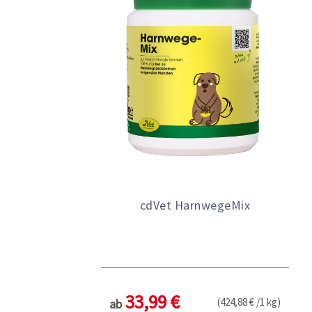
cdVet HarnwegeMix
33,99 €
(424,88 € /1 kg)
ab