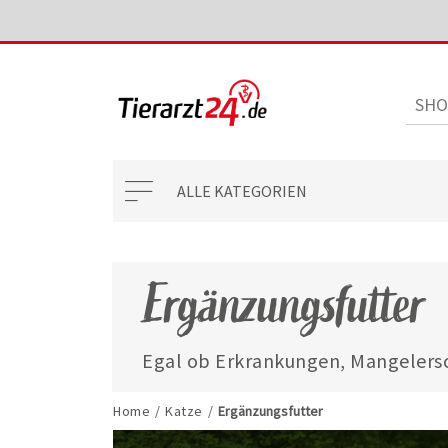
ALLE KATEGORIEN
Ergänzungsfutter
Egal ob Erkrankungen, Mangelersc
mit unseren ausgewählten Ergänzun
jederzeit gut versorgt.
Home
/
Katze
/
Ergänzungsfutter