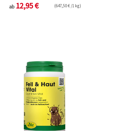
12,95 €
(647,50 € /1 kg)
ab