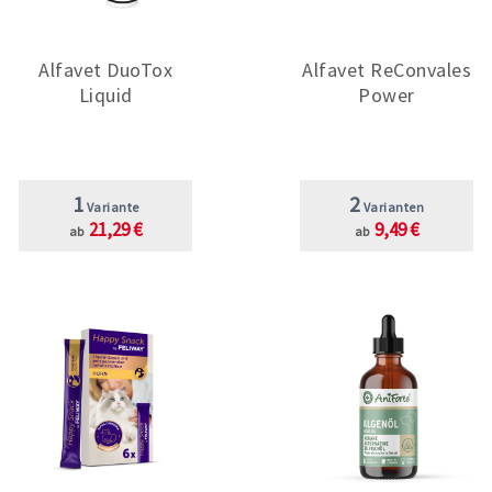
Alfavet DuoTox
Alfavet ReConvales
Liquid
Power
1
2
Variante
Varianten
21,29 €
9,49 €
ab
ab