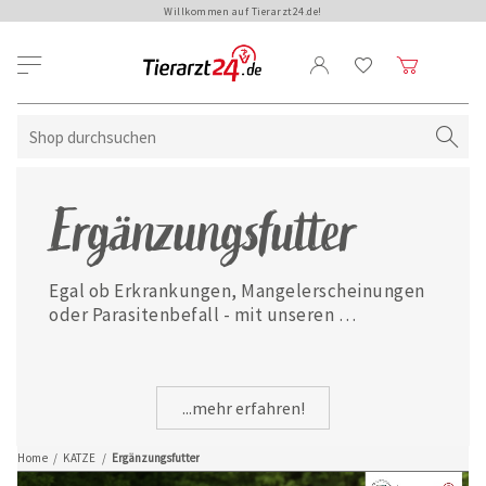
Willkommen auf Tierarzt24.de!
Ergänzungsfutter
Egal ob Erkrankungen, Mangelerscheinungen 
oder Parasitenbefall - mit unseren 
ausgewählten Ergänzungsfuttermitteln ist 
Ihre Katze jederzeit gut versorgt.
...mehr erfahren!
Home
/
KATZE
/
Ergänzungsfutter