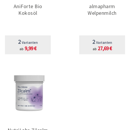
AniForte Bio
almapharm
Kokosöl
Welpenmilch
2
2
Varianten
Varianten
9,99 €
27,69 €
ab
ab