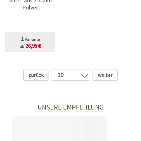
NutriLabs Zilcalm
Pulver
1
Variante
26,95 €
ab
Zurück
Weiter
10
1
2
3
UNSERE EMPFEHLUNG
4
5
6
7