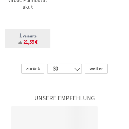
Virbac Pulmostat
akut
1
Variante
21,59 €
ab
Zurück
Weiter
30
1
2
3
UNSERE EMPFEHLUNG
4
5
6
7