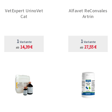
VetExpert UrinoVet
Alfavet ReConvales
Cat
Artrin
1
1
Variante
Variante
14,39 €
27,55 €
ab
ab