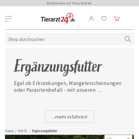
Willkommen auf Tierarzt24.de!
Ergänzungsfutter
Egal ob Erkrankungen, Mangelerscheinungen 
oder Parasitenbefall - mit unseren 
ausgewählten Ergänzungsfuttermitteln ist 
Ihre Katze jederzeit gut versorgt.
...mehr erfahren!
Home
/
KATZE
/
Ergänzungsfutter