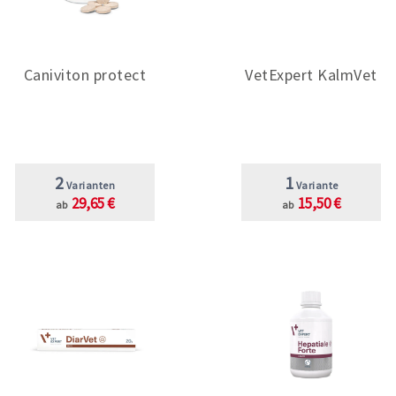
Caniviton protect
VetExpert KalmVet
2
1
Varianten
Variante
29,65 €
15,50 €
ab
ab