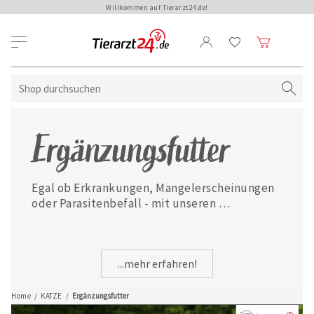
Willkommen auf Tierarzt24.de!
Ergänzungsfutter
Egal ob Erkrankungen, Mangelerscheinungen 
oder Parasitenbefall - mit unseren 
ausgewählten Ergänzungsfuttermitteln ist 
Ihre Katze jederzeit gut versorgt.
...mehr erfahren!
Home
/
KATZE
/
Ergänzungsfutter