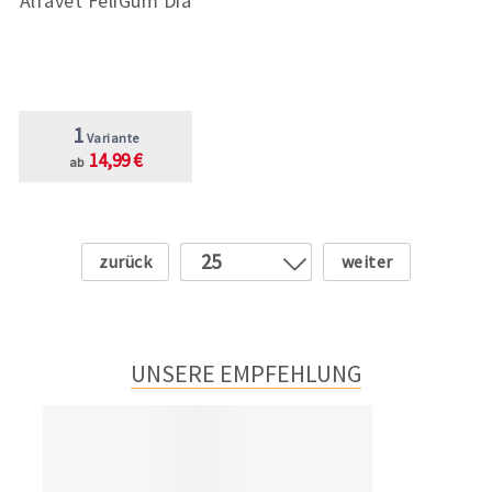
Alfavet FeliGum Dia
1
Variante
14,99 €
ab
Zurück
Weiter
25
1
2
3
UNSERE EMPFEHLUNG
4
5
6
7