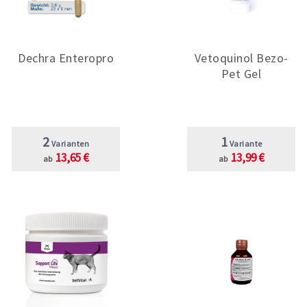
Dechra Enteropro
Vetoquinol Bezo-
Pet Gel
2
1
Varianten
Variante
13,65 €
13,99 €
ab
ab