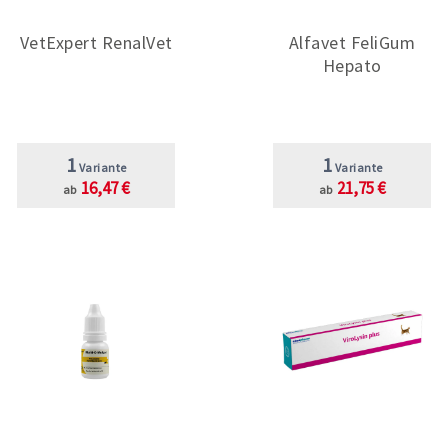
VetExpert RenalVet
Alfavet FeliGum
Hepato
1
1
Variante
Variante
16,47 €
21,75 €
ab
ab