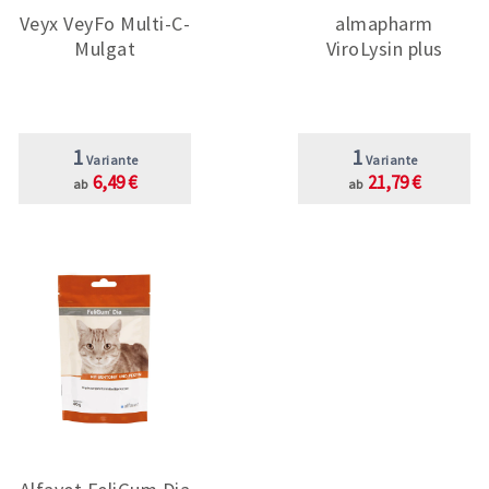
Veyx VeyFo Multi-C-
almapharm
Mulgat
ViroLysin plus
1
1
Variante
Variante
6,49 €
21,79 €
ab
ab