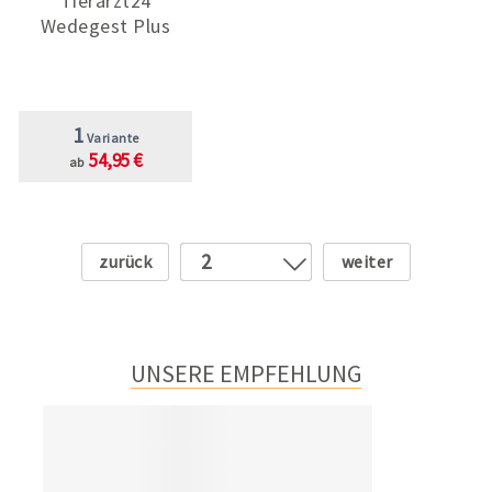
Tierarzt24
Wedegest Plus
1
Variante
54,95 €
ab
Zurück
Weiter
2
1
3
4
UNSERE EMPFEHLUNG
5
6
7
8