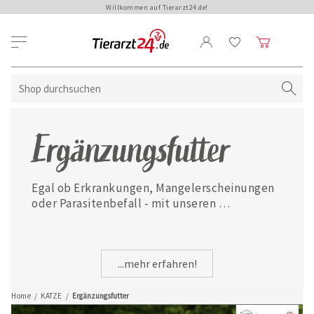
Willkommen auf Tierarzt24.de!
Ergänzungsfutter
Egal ob Erkrankungen, Mangelerscheinungen 
oder Parasitenbefall - mit unseren 
ausgewählten Ergänzungsfuttermitteln ist 
Ihre Katze jederzeit gut versorgt.
...mehr erfahren!
Home
/
KATZE
/
Ergänzungsfutter