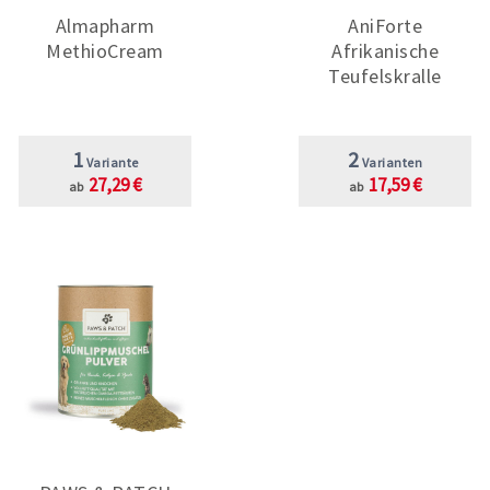
Almapharm
AniForte
MethioCream
Afrikanische
Teufelskralle
1
2
Variante
Varianten
27,29 €
17,59 €
ab
ab