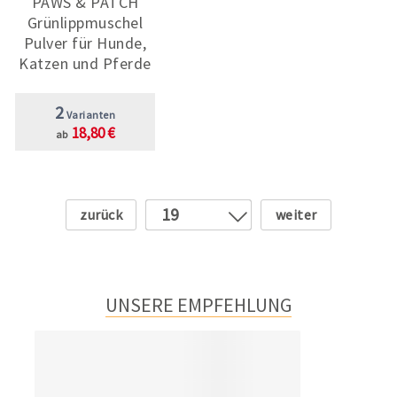
PAWS & PATCH
Grünlippmuschel
Pulver für Hunde,
Katzen und Pferde
2
Varianten
18,80 €
ab
Zurück
Weiter
19
1
2
3
UNSERE EMPFEHLUNG
4
5
6
7