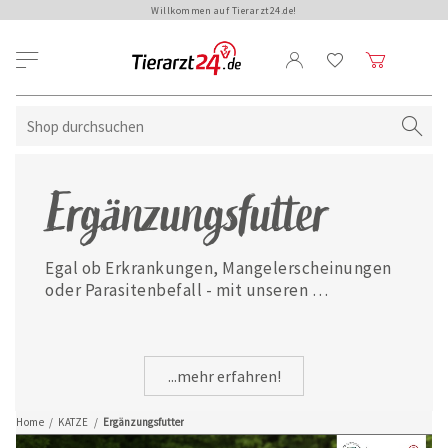
Willkommen auf Tierarzt24.de!
Ergänzungsfutter
Egal ob Erkrankungen, Mangelerscheinungen 
oder Parasitenbefall - mit unseren 
ausgewählten Ergänzungsfuttermitteln ist 
Ihre Katze jederzeit gut versorgt.
...mehr erfahren!
Home
/
KATZE
/
Ergänzungsfutter