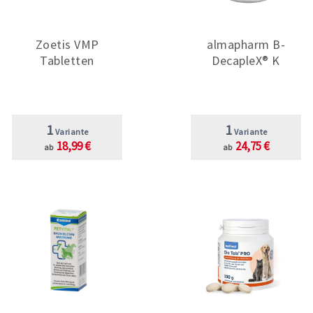
Zoetis VMP
almapharm B-
Tabletten
DecapleX® K
1
1
Variante
Variante
18,99 €
24,75 €
ab
ab