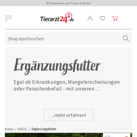
Willkommen auf Tierarzt24.de!
Ergänzungsfutter
Egal ob Erkrankungen, Mangelerscheinungen 
oder Parasitenbefall - mit unseren 
ausgewählten Ergänzungsfuttermitteln ist 
Ihre Katze jederzeit gut versorgt.
...mehr erfahren!
Home
/
KATZE
/
Ergänzungsfutter