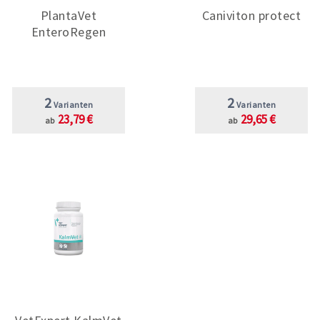
PlantaVet
Caniviton protect
EnteroRegen
2
2
Varianten
Varianten
23,79 €
29,65 €
ab
ab