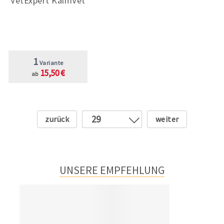
VetExpert KalmVet
1
Variante
15,50 €
ab
Zurück
Weiter
29
1
2
3
UNSERE EMPFEHLUNG
4
5
6
7